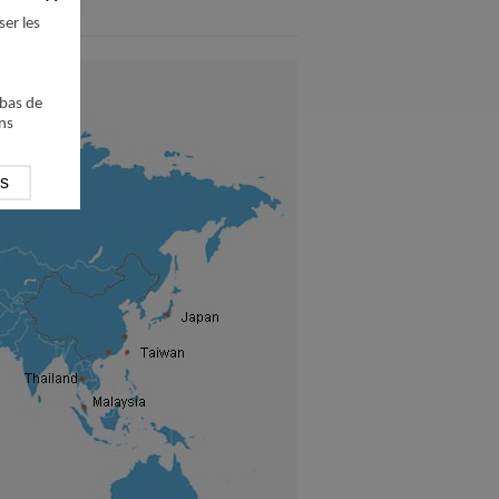
ser les
 bas de
ns