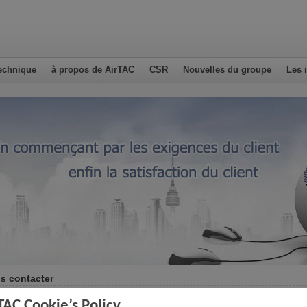
echnique
à propos de AirTAC
CSR
Nouvelles du groupe
Les 
s contacter
TAC Cookie’s Policy