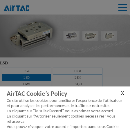
LSD
LGC
LRM
LSD
LSH
LRW
LSQH
AirTAC Cookie’s Policy
Guidages linéaires standard version
Ce site utilise les cookies pour améliorer l’experience de l’utilisateur
et pour analyser les performances et le traffic sur notre site.
autolubrifiante, série LSD
En cliquant sur
“Je suis d’accord”
vous exprimez votre accord.
En cliquant sur “Autoriser seulement cookies necessaires” vous
Télécharger
réfusee ça.
Caractéristique
Spécification
Installation et
Référence de
Symbole
Vous pouvz révoquer votre accord n'importe quand sous Cookie
du produit
utilisation
commande