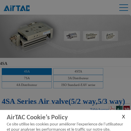
4SA
4SA
4STA
7SA
3A Distributeur
4A Distributeur
ISO Standard-EAV serise
4SA Series Air valve(5/2 way,5/3 way)
Télécharger
AirTAC Cookie’s Policy
Ce site utilise les cookies pour améliorer l’experience de l’utilisateur
et pour analyser les performances et le traffic sur notre site.