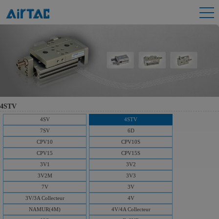
4STV
4SV
4STV
7SV
6D
CPV10
CPV10S
CPV15
CPV15S
3V1
3V2
3V2M
3V3
7V
3V
3V/3A Collecteur
4V
NAMUR(4M)
4V/4A Collecteur