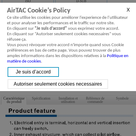
ISO
D-SUB
AirTAC Cookie’s Policy
4STV Series Solenoid valve(3/2 way)
Ce site utilise les cookies pour améliorer l’experience de l’utilisateur
et pour analyser les performances et le traffic sur notre site.
Télécharger
En cliquant sur
“Je suis d’accord”
vous exprimez votre accord.
En cliquant sur “Autoriser seulement cookies necessaires” vous
réfusee ça.
Vous pouvz révoquer votre accord n'importe quand sous Cookie
préférences en bas de cette page. Vous pouvez trouver de plus
amples informations dans les dispositions relatives à la
Politique en
matière de cookies
.
Caractéristique
Spécification
Installation et
Référence de
Symbole
du produit
utilisation
commande