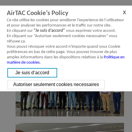
“Ce voyage en Chine a été passionnant !” c’est le commentaire principal
AirTAC Cookie’s Policy
des participants après la visite au site de production de Ningbo. De notre
Ce site utilise les cookies pour améliorer l’experience de l’utilisateur
part, nous sommes vraiment convaincus que cette expérience a été
et pour analyser les performances et le traffic sur notre site.
fondamental afin de les faire entrer en contact avec notre monde, pour cette
En cliquant sur
“Je suis d’accord”
vous exprimez votre accord.
raison nous allons organiser d’autres voyages de ce genre dans le futur !
En cliquant sur “Autoriser seulement cookies necessaires” vous
réfusee ça.
Vous pouvz révoquer votre accord n'importe quand sous Cookie
préférences en bas de cette page. Vous pouvez trouver de plus
amples informations dans les dispositions relatives à la
Politique en
matière de cookies
.