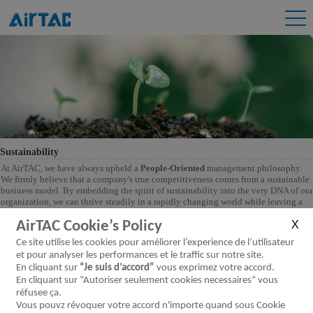
Sustainability
At AirTAC, we have always upheld a
People-Oriented
management philosophy.
We firmly believe that a company's true competitiveness comes from a sustainable
business model. By embedding the spirit of sustainability into the very DNA of our
organization, we can thrive steadily in a rapidly changing world while leaving a
better environment and society for future generations. This is more than a
commitment-it is our responsibility. Together with our partners, we are dedicated
AirTAC Cookie’s Policy
to creating meaningful, positive change in the world.
Ce site utilise les cookies pour améliorer l’experience de l’utilisateur
et pour analyser les performances et le traffic sur notre site.
En cliquant sur
“Je suis d’accord”
vous exprimez votre accord.
En cliquant sur “Autoriser seulement cookies necessaires” vous
réfusee ça.
Vous pouvz révoquer votre accord n'importe quand sous Cookie