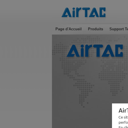
Page d'Accueil
Produits
Support T
Air
Ce si
perfo
En cl