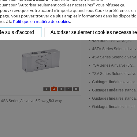
iquant sur “Autoriser seulement cookies necessaires” vous réfusee ça.
pouvz révoquer votre accord n'importe quand sous Cookie préférences en
 page. Vous pouvez trouver de plus amples informations dans les dispositio
Nouveaux produits
Nouveaux produits
ves à la
Politique en matière de cookies
.
4STA Series Air valve(3/2...
4SA Series Air valve(5/2 ...
4STV Series Solenoid valv.
4SV Series Solenoid valve.
7SA Series Air valve (5/2...
7SV Series Solenoid valve.
Guidages linéaires avec c..
Guidages linéaires standa..
Guidages linéaires standa..
4SA Series,Air valve,5/2 way,5/3 way
Guidages linéaires miniat..