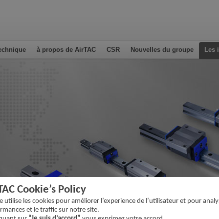
echnique
à propos de AirTAC
CSR
Nouvelles du groupe
Les 
TAC Cookie’s Policy
te utilise les cookies pour améliorer l’experience de l’utilisateur et pour analy
rmances et le traffic sur notre site.
iquant sur
“Je suis d’accord”
vous exprimez votre accord.