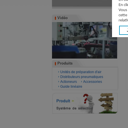
En cl
Vous 
cette
Vidéo
Vidéo
relati
Produits
Produits
Unités de préparation d'air
Distributeurs pneumatiques
Actioneurs
Accessories
Guide linéaire