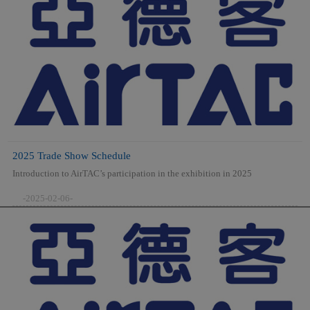
2025 Trade Show Schedule
Introduction to AirTAC’s participation in the exhibition in 2025
-2025-02-06-