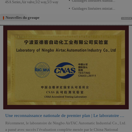
Guidages linéaires standa...
4SA Series,Air valve,5/2 way,5/3 way
Guidages linéaires miniat...
Nouvelles du groupe
Nouvelles du groupe
Une reconnaissance nationale de premier plan | Le laboratoire AirTAC o...
Récemment, le laboratoire de Ningbo AirTAC Automatic Industrial Co., Ltd.
a passé avec succès l’évaluation complète menée par le China National