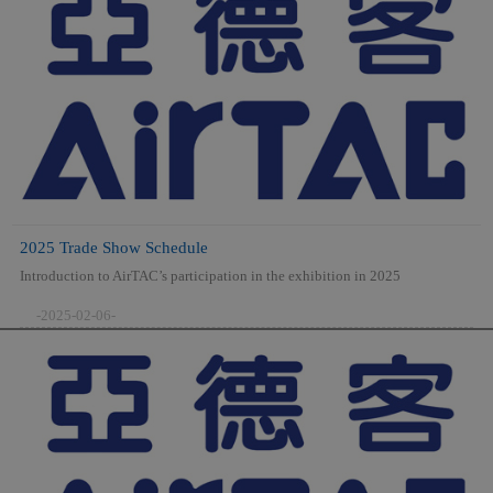
2025 Trade Show Schedule
Introduction to AirTAC’s participation in the exhibition in 2025
-2025-02-06-