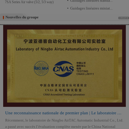
Guidages linéaires standa...
7SA Series Air valve (5/2, 5/3 way)
Guidages linéaires miniat...
Nouvelles du groupe
Nouvelles du groupe
Une reconnaissance nationale de premier plan | Le laboratoire AirTAC o...
Récemment, le laboratoire de Ningbo AirTAC Automatic Industrial Co., Ltd.
a passé avec succès l’évaluation complète menée par le China National