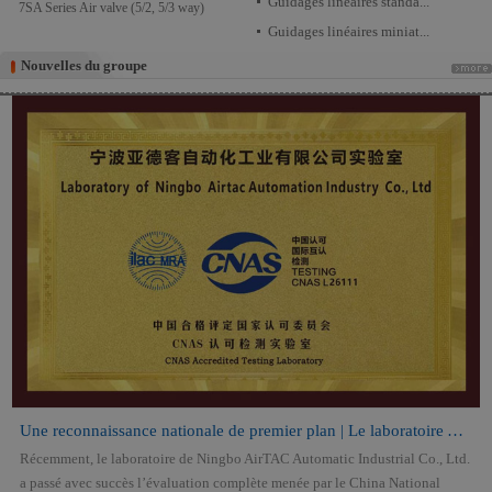
Guidages linéaires standa...
4STA Series,Air valve,3/2 way
Guidages linéaires miniat...
Nouvelles du groupe
Nouvelles du groupe
Une reconnaissance nationale de premier plan | Le laboratoire AirTAC o...
Récemment, le laboratoire de Ningbo AirTAC Automatic Industrial Co., Ltd.
a passé avec succès l’évaluation complète menée par le China National