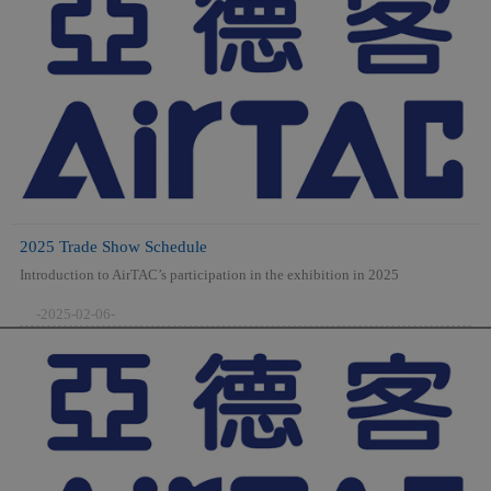
2025 Trade Show Schedule
Introduction to AirTAC’s participation in the exhibition in 2025
-2025-02-06-